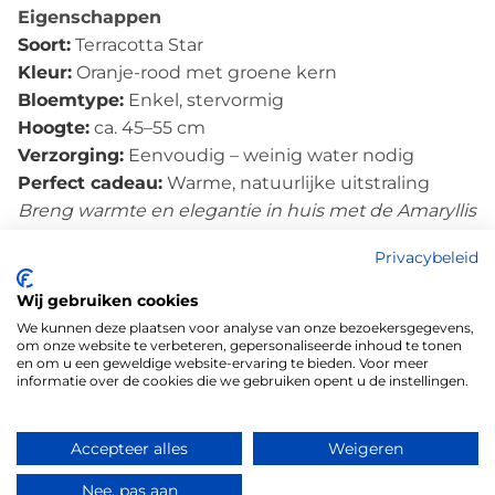
Eigenschappen
Soort:
Terracotta Star
Kleur:
Oranje-rood met groene kern
Bloemtype:
Enkel, stervormig
Hoogte:
ca. 45–55 cm
Verzorging:
Eenvoudig – weinig water nodig
Perfect cadeau:
Warme, natuurlijke uitstraling
Breng warmte en elegantie in huis met de Amaryllis
Terracotta Star – een stijlvolle bloem met karakter en
Privacybeleid
kleur.
Wij gebruiken cookies
We kunnen deze plaatsen voor analyse van onze bezoekersgegevens,
om onze website te verbeteren, gepersonaliseerde inhoud te tonen
en om u een geweldige website-ervaring te bieden. Voor meer
informatie over de cookies die we gebruiken opent u de instellingen.
Hoe kunnen wij u helpen?
Contact opnemen
Accepteer alles
Weigeren
Nee, pas aan