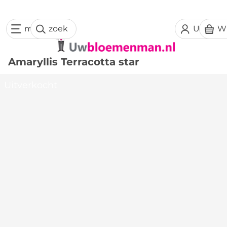
menu
zoek
Uw acc
W
Amaryllis Terracotta star
Uitverkocht