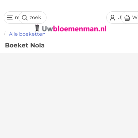
menu
zoek
Uw acc
W
Alle boeketten
Boeket Nola