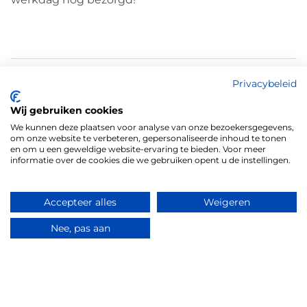
Beschrijving
Boeket Nola
Privacybeleid
Haal de zomer in huis met dit luxe en kleurrijke
Wij gebruiken cookies
boeket, vol speelse bloemen en levendige tinten.
We kunnen deze plaatsen voor analyse van onze bezoekersgegevens,
De combinatie van fuchsia roze lisianthus en
om onze website te verbeteren, gepersonaliseerde inhoud te tonen
elegante paarse delphinium zorgt voor een
en om u een geweldige website-ervaring te bieden. Voor meer
informatie over de cookies die we gebruiken opent u de instellingen.
levendig geheel met een natuurlijke uitstraling. Het
boeket is luchtig geschikt en komt prachtig tot zijn
recht in een transparante vaas. Perfect als cadeau of
Accepteer alles
Weigeren
om jezelf mee te verwennen. Dit boeket brengt
Nee, pas aan
direct sfeer, vrolijkheid en een vleugje romantiek in
elke ruimte