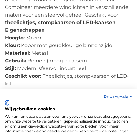
Combineer meerdere windlichten in verschillende
maten voor een sfeervol geheel. Geschikt voor
theelichtjes, stompkaarsen of LED-kaarsen
.
Eigenschappen
Hoogte:
30 cm
Kleur:
Koper met goudkleurige binnenzijde
Materiaal:
Metaal
Gebruik:
Binnen (droog plaatsen)
Stijl:
Modern, sfeervol, industrieel
Geschikt voor:
Theelichtjes, stompkaarsen of LED-
licht
Breng warmte en elegantie in huis met het
Privacybeleid
Windlicht Koper 30cm – stijlvol, sfeervol en tijdloos
decoratief.
Wij gebruiken cookies
We kunnen deze plaatsen voor analyse van onze bezoekersgegevens,
om onze website te verbeteren, gepersonaliseerde inhoud te tonen
en om u een geweldige website-ervaring te bieden. Voor meer
informatie over de cookies die we gebruiken opent u de instellingen.