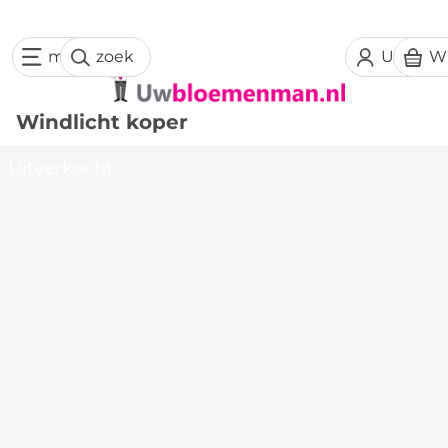
menu
zoek
Uw acc
W
Windlicht koper
Uitverkocht