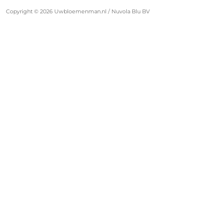
Email:
klantenservice@uwbloemenman.nl
Over Ons
Copyright © 2026 Uwbloemenman.nl / Nuvola Blu BV
KvK:
74258664
Contact
BTW
NL859828141B01
nummer: