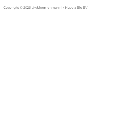
Email:
klantenservice@uwbloemenman.nl
Over Ons
Copyright © 2026 Uwbloemenman.nl / Nuvola Blu BV
KvK:
74258664
Contact
BTW
NL859828141B01
nummer: