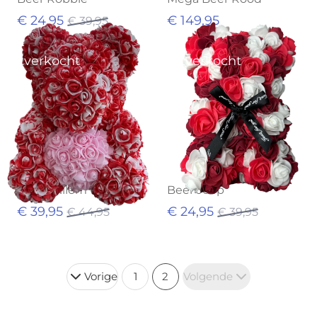
€ 24,95
€ 149,95
€ 39,95
Uitverkocht
Uitverkocht
Beer Willem
Beer Joop
€ 39,95
€ 24,95
€ 44,95
€ 39,95
Vorige
1
2
Volgende