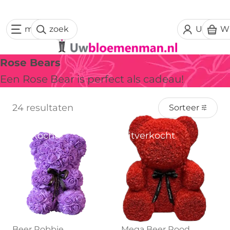
menu
zoek
Uw acc
W
Rose Bears
Een Rose Bear is perfect als cadeau!
24 resultaten
Sorteer
Uitverkocht
Uitverkocht
Beer Robbie
Mega Beer Rood