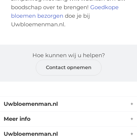
boodschap over te brengen!
Goedkope
bloemen bezorgen
doe je bij
Uwbloemenman.nl.
Hoe kunnen wij u helpen?
Contact opnemen
Uwbloemenman.nl
+
Uwbloemenman.nl is dé webshop waar u terecht
Meer info
+
kunt voor een breed assortiment boeketten
bloemen voor allerlei gelegenheden. Op de website
Mijn account
Uwbloemenman.nl
+