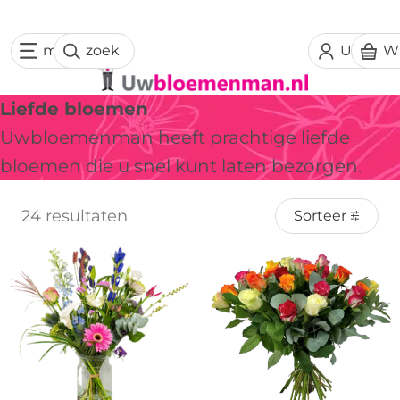
menu
zoek
Uw acc
W
Liefde bloemen
Uwbloemenman heeft prachtige liefde
bloemen die u snel kunt laten bezorgen.
24 resultaten
Sorteer