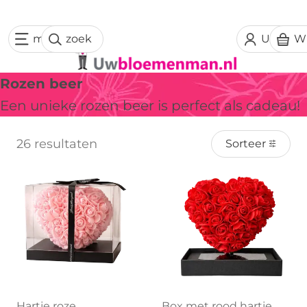
menu
zoek
Uw acc
W
Rozen beer
Een unieke rozen beer is perfect als cadeau!
26 resultaten
Sorteer
Hartje roze
Box met rood hartje