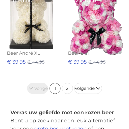
Aanbieding!
Uitverkocht
Beer André XL
Beer Giel
€ 39,95
€ 39,95
€ 44,95
€ 44,95
Vorige
1
2
Volgende
Verras uw geliefde met een rozen beer
Bent u op zoek naar een leuk alternatief
voor een
grote bos met rozen
of een