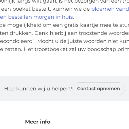
oonlijk langs wilt gaan, is het bezorgen van een t
uur een boeket bestelt, kunnen we de
bloemen vand
en bestellen morgen in huis
.
e mogelijkheid om een gratis kaartje mee te stu
aten drukken. Denk hierbij aan troostende woorde
“gecondoleerd”. Mocht u de juiste woorden niet ku
e zetten. Het troostboeket zal uw boodschap pri
Hoe kunnen wij u helpen?
Contact opnemen
Meer info