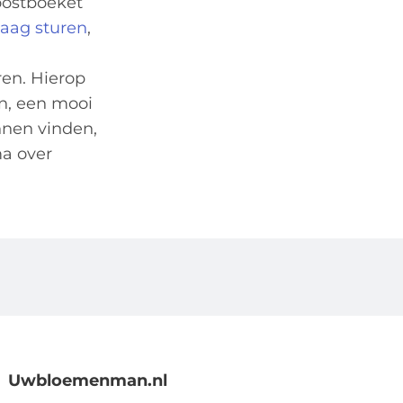
roostboeket
aag sturen
,
ren. Hierop
n, een mooi
nnen vinden,
ma over
Uwbloemenman.nl