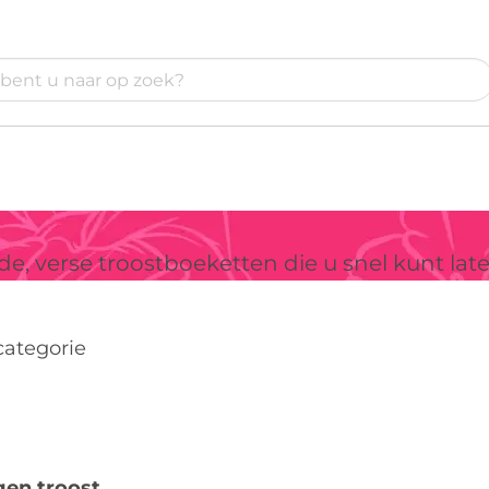
 verse troostboeketten die u snel kunt late
categorie
gen troost