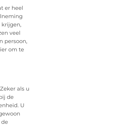
t er heel
elneming
 krijgen,
zen veel
n persoon,
ier om te
Zeker als u
ij de
enheid. U
u gewoon
 de