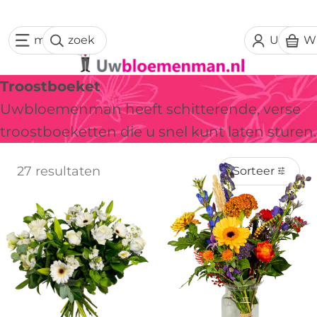
menu
zoek
Uw acc
W
Troostboeket
Uwbloemenman heeft schitterende, verse
troostboeketten die u snel kunt laten sturen.
27 resultaten
Sorteer