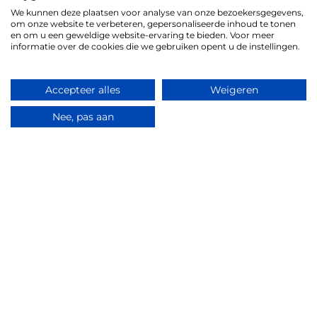
We kunnen deze plaatsen voor analyse van onze bezoekersgegevens,
om onze website te verbeteren, gepersonaliseerde inhoud te tonen
en om u een geweldige website-ervaring te bieden. Voor meer
informatie over de cookies die we gebruiken opent u de instellingen.
Hoe kunnen wij u helpen?
Contact opnemen
Accepteer alles
Weigeren
Nee, pas aan
Uwbloemenman.nl
+
Uwbloemenman.nl is dé webshop waar u terecht
Meer info
+
kunt voor een breed assortiment boeketten
bloemen voor allerlei gelegenheden. Op de website
Mijn account
Uwbloemenman.nl
+
kunt u kiezen uit een groot aanbod aan standaard
Klantenservice
voorbeelden. Uiteraard kunnen wij een boeket
Adres:
Kruisboog 29
Veel gestelde vragen
Volg ons ook op social media!
+
3905TE, Veenendaal
samenstellen dat helemaal aansluit bij uw wensen.
Herroepingsrecht
Tel:
0318 796035
Algemene voorwaarden
|
Privacy
|
Cookiebeleid
|
Disclaimer
Blog