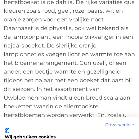
herfstboeket is de dahlia. De rijke variaties qua
kleuren zoals rood, geel, roze, paars, wit en
oranje zorgen voor een vrolijke noot.
Daarnaast is de physalis, ook wel bekend als
de lampionplant, een mooie blikvanger in een
najaarsboeket. De sierlijke oranje
lampionnetjes voegen licht en warmte toe aan
het bloemenarrangement. Gun uzelf, of een
ander, een beetje warmte en gezelligheid
tijdens het najaar met een boeket dat past bij
dit seizoen. In het assortiment van
Uwbloemenman vindt u een breed scala aan
boeketten waarin de allermooiste
herfstbloemen worden verwerkt. En, zoals u
van ons bent gewend, een vers boeket voor
Privacybeleid
een zeer betaalbare prijs.
Wij gebruiken cookies