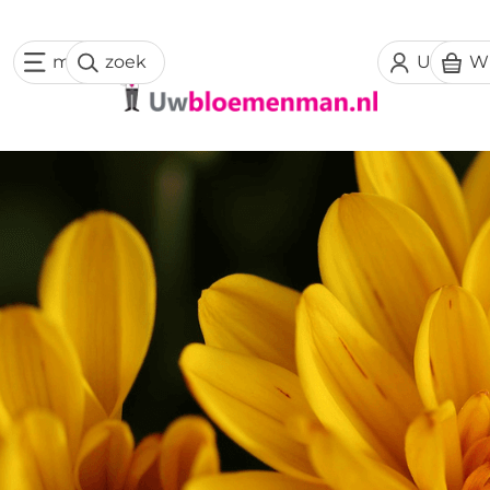
menu
zoek
Uw acc
W