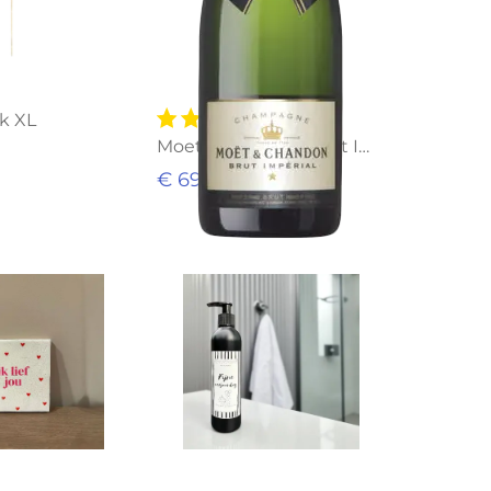
ok XL
Moet & Chandon Brut Imperial
€ 69,95