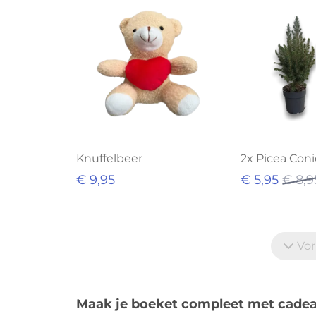
Knuffelbeer
2x Picea Coni
€ 9,95
€ 5,95
€ 8,9
Vor
Maak je boeket compleet met cadea