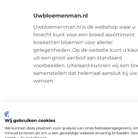
Uwbloemenman.nl
Uwbloemenman.nl is dé webshop waar u
terecht kunt voor een breed assortiment
boeketten bloemen voor allerlei
gelegenheden. Op de website kunt u kie
uit een groot aanbod aan standaard
voorbeelden. Uiteraard kunnen wij een bo
samenstellen dat helemaal aansluit bij uw
wensen.
Wij gebruiken cookies
We kunnen deze plaatsen voor analyse van onze bezoekersgegevens, om
Algemene voorwaarden
|
Privacy
|
Cookiebeleid
|
Di
inhoud te tonen en om u een geweldige website-ervaring te bieden. Voo
opent u de instellingen.