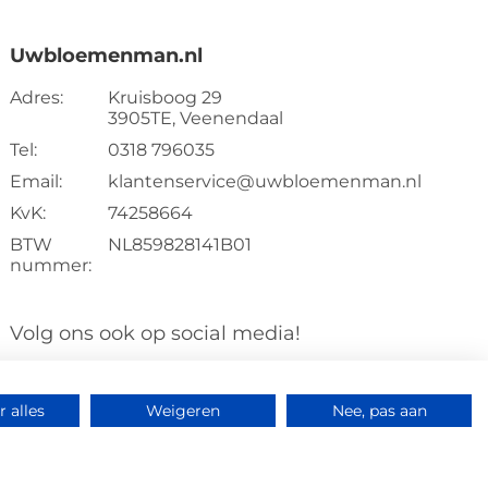
Uwbloemenman.nl
Adres:
Kruisboog 29
3905TE, Veenendaal
Tel:
0318 796035
Email:
klantenservice@uwbloemenman.nl
KvK:
74258664
BTW
NL859828141B01
nummer:
Volg ons ook op social media!
 alles
Weigeren
Nee, pas aan