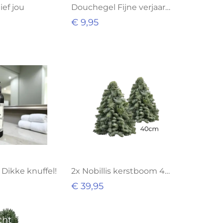
lief jou
Douchegel Fijne verjaardag
€ 9,95
Uitverkocht
Dikke knuffel!
2x Nobillis kerstboom 40CM
€ 39,95
cht
Uitverkocht