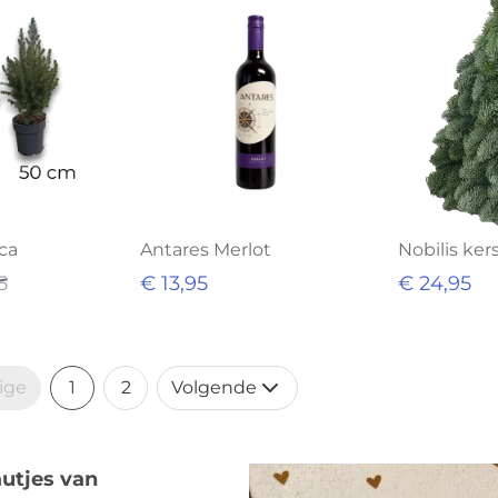
ca
Antares Merlot
Nobilis ke
5
€ 13,95
€ 24,95
ige
1
2
Volgende
utjes van