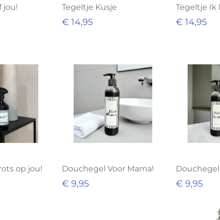
f jou!
Tegeltje Kusje
Tegeltje Ik 
€ 14,95
€ 14,95
ots op jou!
Douchegel Voor Mama!
Douchegel 
€ 9,95
€ 9,95
t
Uitverkocht
Uitverko