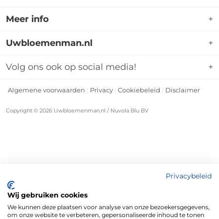
Uwbloemenman.nl is dé webshop waar u terecht
Meer info
+
kunt voor een breed assortiment boeketten
bloemen voor allerlei gelegenheden. Op de website
Mijn account
Uwbloemenman.nl
+
kunt u kiezen uit een groot aanbod aan standaard
Klantenservice
voorbeelden. Uiteraard kunnen wij een boeket
Adres:
Kruisboog 29
Veel gestelde vragen
Volg ons ook op social media!
+
3905TE, Veenendaal
samenstellen dat helemaal aansluit bij uw wensen.
Herroepingsrecht
Tel:
0318 796035
Algemene voorwaarden
|
Privacy
|
Cookiebeleid
|
Disclaimer
Blog
Email:
klantenservice@uwbloemenman.nl
Over Ons
Copyright © 2026 Uwbloemenman.nl / Nuvola Blu BV
KvK:
74258664
Contact
BTW
NL859828141B01
nummer:
Privacybeleid
Wij gebruiken cookies
We kunnen deze plaatsen voor analyse van onze bezoekersgegevens,
om onze website te verbeteren, gepersonaliseerde inhoud te tonen