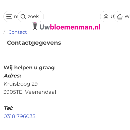
menu
zoek
Uw acc
W
Contact
Contactgegevens
Wij helpen u graag
Adres:
Kruisboog 29
3905TE, Veenendaal
Tel:
0318 796035