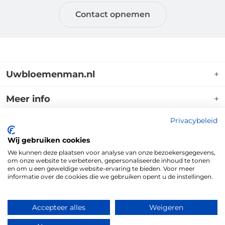
Contact opnemen
Uwbloemenman.nl
+
Uwbloemenman.nl is dé webshop waar u terecht
Meer info
+
kunt voor een breed assortiment boeketten
bloemen voor allerlei gelegenheden. Op de website
Mijn account
Privacybeleid
Uwbloemenman.nl
+
kunt u kiezen uit een groot aanbod aan standaard
Klantenservice
Wij gebruiken cookies
voorbeelden. Uiteraard kunnen wij een boeket
Adres:
Kruisboog 29
Veel gestelde vragen
Volg ons ook op social media!
+
3905TE, Veenendaal
We kunnen deze plaatsen voor analyse van onze bezoekersgegevens,
samenstellen dat helemaal aansluit bij uw wensen.
Herroepingsrecht
om onze website te verbeteren, gepersonaliseerde inhoud te tonen
Tel:
0318 796035
en om u een geweldige website-ervaring te bieden. Voor meer
Algemene voorwaarden
|
Privacy
|
Cookiebeleid
|
Disclaimer
Blog
informatie over de cookies die we gebruiken opent u de instellingen.
Email:
klantenservice@uwbloemenman.nl
Over Ons
Copyright © 2026 Uwbloemenman.nl / Nuvola Blu BV
KvK:
74258664
Contact
Accepteer alles
Weigeren
BTW
NL859828141B01
nummer: