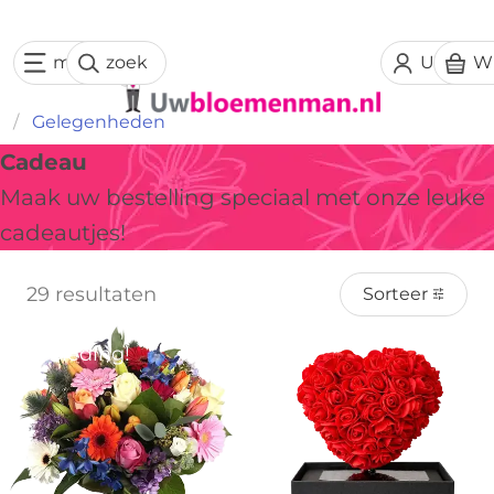
menu
zoek
Uw acc
W
Gelegenheden
Cadeau
Maak uw bestelling speciaal met onze leuke
cadeautjes!
29 resultaten
Sorteer
Aanbieding!