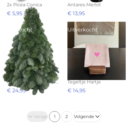
2x Picea Conica
Antares Merlot
€ 5,95
€ 13,95
€ 8,95
Uitverkocht
Uitverkocht
Nobilis kerstboom 50CM
Tegeltje Hartje
€ 24,95
€ 14,95
Vorige
1
2
Volgende