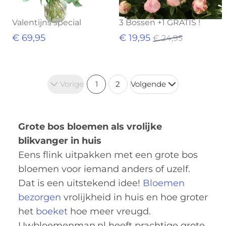
Valentijns special
3 Bossen +1 GRATIS !
€ 69,95
€ 19,95
€ 24,95
Vorige
1
2
Volgende
Grote bos bloemen als vrolijke
blikvanger in huis
Eens flink uitpakken met een grote bos
bloemen voor iemand anders of uzelf.
Dat is een uitstekend idee!
Bloemen
bezorgen
vrolijkheid in huis en hoe groter
het
boeket
hoe meer vreugd.
Uwbloemenman.nl heeft prachtige grote