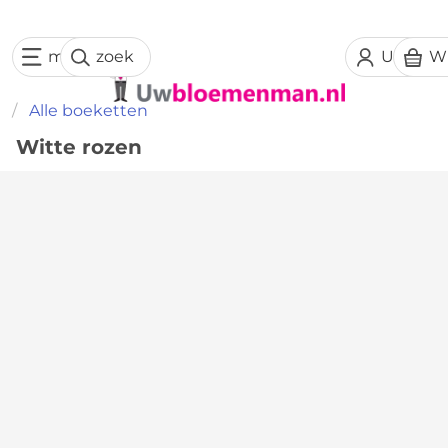
menu
zoek
Uw acc
W
Alle boeketten
Witte rozen