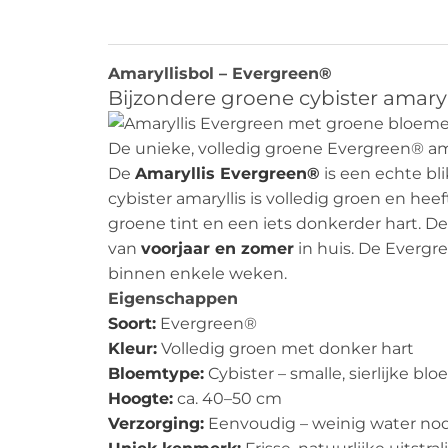
Beschrijving
Amaryllisbol – Evergreen®
Bijzondere groene cybister amary
De unieke, volledig groene Evergreen® amar
De
Amaryllis Evergreen®
is een echte bl
cybister amaryllis is volledig groen en hee
groene tint en een iets donkerder hart. De
van
voorjaar en zomer
in huis. De Evergre
binnen enkele weken.
Eigenschappen
Soort:
Evergreen®
Kleur:
Volledig groen met donker hart
Bloemtype:
Cybister – smalle, sierlijke bl
Hoogte:
ca. 40–50 cm
Verzorging:
Eenvoudig – weinig water no