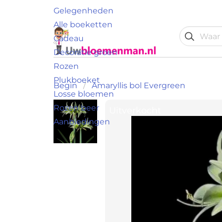
Gelegenheden
Alle boeketten
Cadeau
Decoratie groen
Rozen
Plukboeket
Begin
Amaryllis bol Evergreen
Losse bloemen
Rozen beer
Uitverkocht
Aanbiedingen