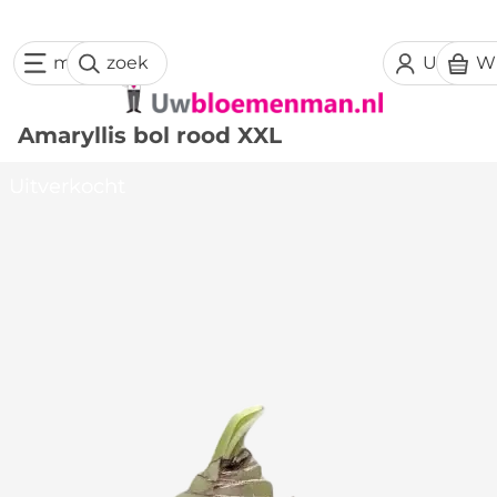
menu
zoek
Uw acc
W
Amaryllis bol rood XXL
Uitverkocht
Uitverkocht