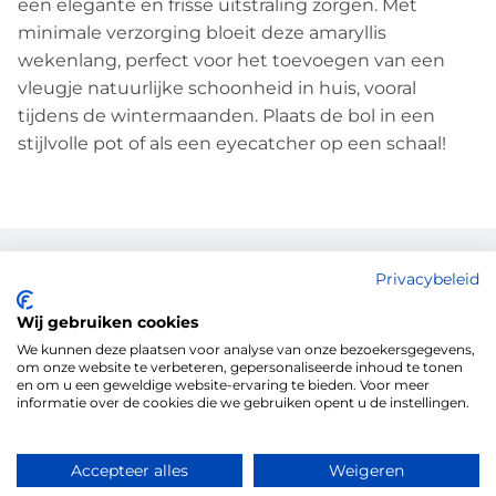
een elegante en frisse uitstraling zorgen. Met
minimale verzorging bloeit deze amaryllis
wekenlang, perfect voor het toevoegen van een
vleugje natuurlijke schoonheid in huis, vooral
tijdens de wintermaanden. Plaats de bol in een
stijlvolle pot of als een eyecatcher op een schaal!
Hoe kunnen wij u helpen?
Privacybeleid
Contact opnemen
Wij gebruiken cookies
We kunnen deze plaatsen voor analyse van onze bezoekersgegevens,
om onze website te verbeteren, gepersonaliseerde inhoud te tonen
en om u een geweldige website-ervaring te bieden. Voor meer
informatie over de cookies die we gebruiken opent u de instellingen.
Uwbloemenman.nl
+
Accepteer alles
Weigeren
Uwbloemenman.nl is dé webshop waar u terecht