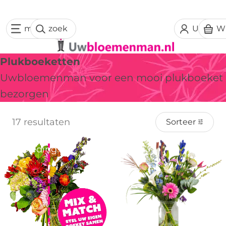
menu
zoek
Uw acc
W
Plukboeketten
Uwbloemenman voor een mooi plukboeket
bezorgen
17 resultaten
Sorteer
Aanbieding!