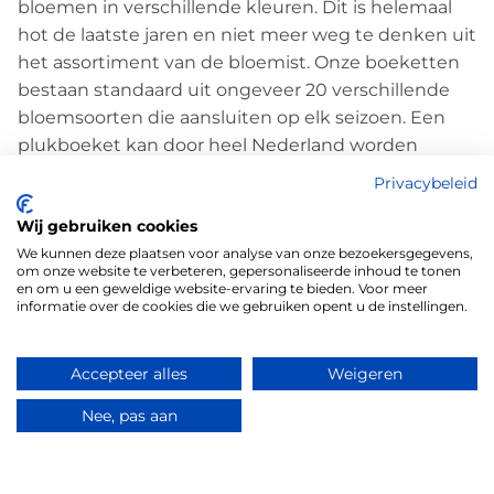
bloemen in verschillende kleuren. Dit is helemaal
hot de laatste jaren en niet meer weg te denken uit
het assortiment van de bloemist. Onze boeketten
bestaan standaard uit ongeveer 20 verschillende
bloemsoorten die aansluiten op elk seizoen. Een
plukboeket kan door heel Nederland worden
bezorgd bij Uwbloemenman.nl
Privacybeleid
Is dit boeket niet uw smaak? Neem dan een kijkje
Wij gebruiken cookies
tussen de rest van onze plukboeketten
We kunnen deze plaatsen voor analyse van onze bezoekersgegevens,
Wij van Uwbloemenman.nl kopen dagelijks verse
om onze website te verbeteren, gepersonaliseerde inhoud te tonen
bloemen in bij Plantion en FloraHolland.
en om u een geweldige website-ervaring te bieden. Voor meer
informatie over de cookies die we gebruiken opent u de instellingen.
Hoe verzorg ik mijn plukboeket?
Haal de bloemen uit de verpakking.
Zorg dat de vaas schoon is.
Accepteer alles
Weigeren
Snijd met een mes het boeket schuin af.
Nee, pas aan
Vul de vaas met ongeveer 10cm water.
Voeg de bijgeleverde voeding bij.
Zet de bloemen in het water.