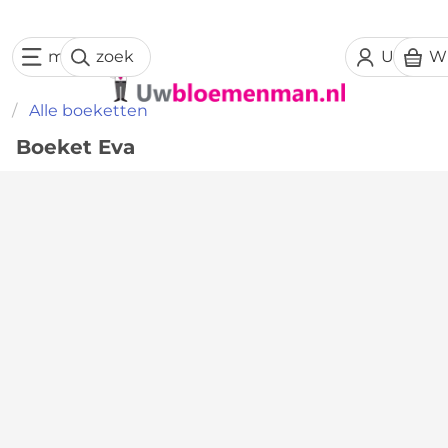
menu
zoek
Uw acc
W
Alle boeketten
Boeket Eva