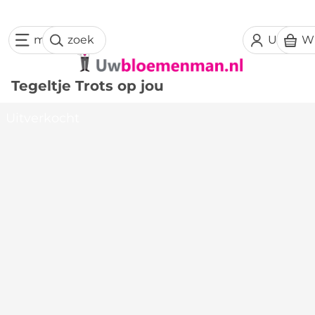
menu
zoek
Uw acc
W
Tegeltje Trots op jou
Uitverkocht