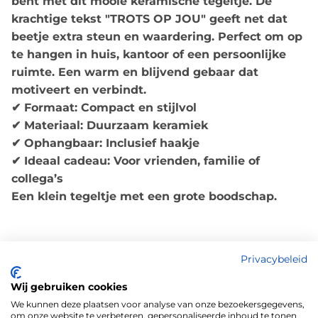
bent met dit mooie keramische tegeltje. De
krachtige tekst "TROTS OP JOU" geeft net dat
beetje extra steun en waardering. Perfect om op
te hangen in huis, kantoor of een persoonlijke
ruimte. Een warm en blijvend gebaar dat
motiveert en verbindt.
✔ Formaat: Compact en stijlvol
✔ Materiaal: Duurzaam keramiek
✔ Ophangbaar: Inclusief haakje
✔ Ideaal cadeau: Voor vrienden, familie of
collega’s
Een klein tegeltje met een grote boodschap.
Privacybeleid
Hoe kunnen wij u helpen?
Wij gebruiken cookies
Contact opnemen
We kunnen deze plaatsen voor analyse van onze bezoekersgegevens,
om onze website te verbeteren, gepersonaliseerde inhoud te tonen