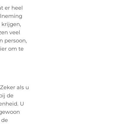
t er heel
elneming
 krijgen,
zen veel
n persoon,
ier om te
Zeker als u
ij de
enheid. U
u gewoon
 de