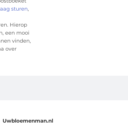
roostboeket
aag sturen
,
ren. Hierop
n, een mooi
nnen vinden,
ma over
Uwbloemenman.nl