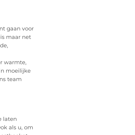
nt gaan voor
is maar net
de,
or warmte,
in moeilijke
ons team
e laten
ok als u, om