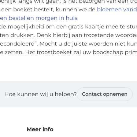
oonlijk langs wilt gaan, is het bezorgen van een t
uur een boeket bestelt, kunnen we de
bloemen vand
en bestellen morgen in huis
.
e mogelijkheid om een gratis kaartje mee te stu
aten drukken. Denk hierbij aan troostende woorde
“gecondoleerd”. Mocht u de juiste woorden niet ku
e zetten. Het troostboeket zal uw boodschap pri
Hoe kunnen wij u helpen?
Contact opnemen
Meer info