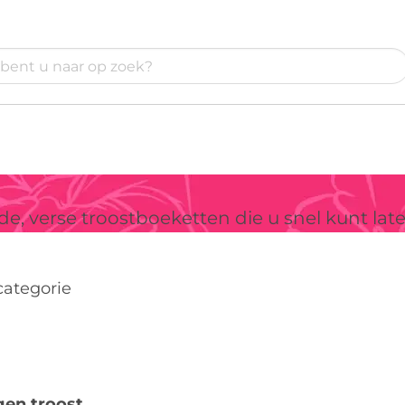
 verse troostboeketten die u snel kunt late
categorie
gen troost