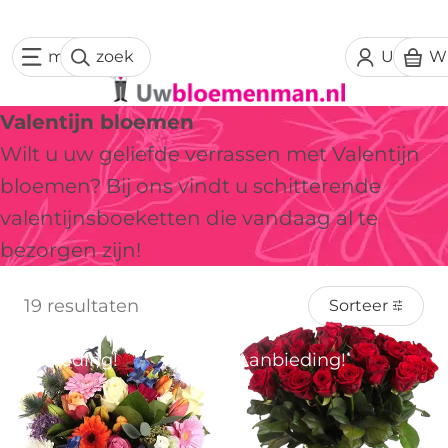
menu
zoek
Uw acc
W
Valentijn bloemen
Wilt u uw geliefde verrassen met Valentijn
bloemen? Bij ons vindt u schitterende
valentijnsboeketten die vandaag al te
bezorgen zijn!
19 resultaten
Sorteer
Aanbieding!
Aanbieding!