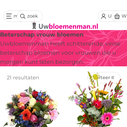
menu
zoek
Uw acc
W
Beterschap vrouw bloemen
Uwbloemenman heeft schitterende, verse
beterschap bloemen voor vrouwen die u
morgen kunt laten bezorgen.
21 resultaten
Sorteer
Aanbieding!