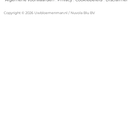
Blog
Email:
klantenservice@uwbloemenman.nl
Over Ons
Copyright © 2026 Uwbloemenman.nl / Nuvola Blu BV
KvK:
74258664
Contact
BTW
NL859828141B01
nummer: