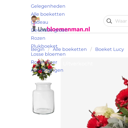
Gelegenheden
Alle boeketten
Cadeau
Decoratie groen
Rozen
Plukboeket
Begin
Alle boeketten
Boeket Lucy
Losse bloemen
Rozen beer
Uitverkocht
Uitverkocht
Aanbiedingen