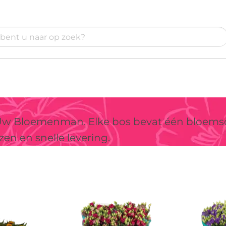
 Uw Bloemenman. Elke bos bevat één bloemso
en en snelle levering.
g!