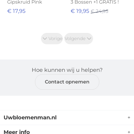
Gipskruid Pink
3 Bossen +1 GRATIS !
€ 17,95
€ 19,95
€ 24,95
Vorige
Volgende
Hoe kunnen wij u helpen?
Contact opnemen
Uwbloemenman.nl
+
Uwbloemenman.nl is dé webshop waar u terecht
Meer info
+