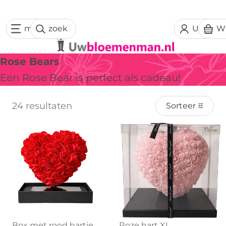
menu
zoek
Uw acc
W
Rose Bears
Een Rose Bear is perfect als cadeau!
24 resultaten
Sorteer
Box met rood hartje
Roze hart XL