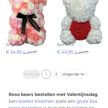
Uitverkocht
Uitverkocht
Beer Ed
Beer Arie
€ 24,95
€ 44,95
€ 39,95
€ 59,95
Vorige
1
2
Volgende
Rose bears bestellen met Valentijnsdag
Een
boeket bloemen
zoals een
grote bos
rozen bestellen
is leuk om te krijgen én