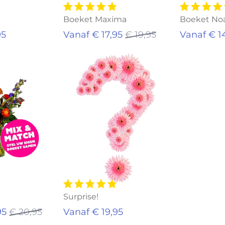
Boeket Maxima
Boeket No
95
Vanaf € 17,95
€ 19,95
Vanaf € 1
g!
H
Surprise!
95
€ 20,95
Vanaf € 19,95