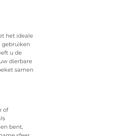
et het ideale
n gebruiken
eft u de
 uw dierbare
tboeket samen
 of
ls
nen bent,
ename sfeer