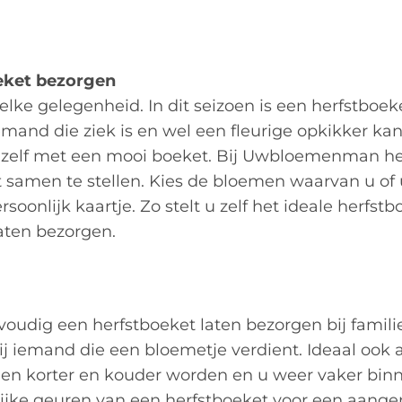
eket bezorgen
elke gelegenheid. In dit seizoen is een herfstboek
emand die ziek is en wel een fleurige opkikker ka
zelf met een mooi boeket. Bij Uwbloemenman he
 samen te stellen. Kies de bloemen waarvan u of
oonlijk kaartje. Zo stelt u zelf het ideale herfs
laten bezorgen.
udig een herfstboeket laten bezorgen bij familie
ij iemand die een bloemetje verdient. Ideaal ook a
gen korter en kouder worden en u weer vaker bin
ijke geuren van een herfstboeket voor een aang