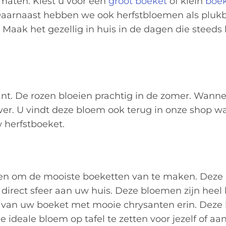
n maten. Kiest u voor een
groot boeket
of klein
boe
Daarnaast hebben we ook herfstbloemen als pluk
. Maak het gezellig in huis in de dagen die steeds 
nt. De rozen bloeien prachtig in de zomer. Wanne
l over. U vindt deze bloem ook terug in onze shop w
 herfstboeket.
emen om de mooiste boeketten van te maken. Dez
irect sfeer aan uw huis. Deze bloemen zijn heel 
n van uw boeket met mooie chrysanten erin. Deze
 ideale bloem op tafel te zetten voor jezelf of a