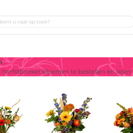
n
i herfstboeket bloemen te bestellen en laten
Aanbiedi