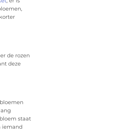
ket
, er is
bloemen,
korter
er de rozen
ant deze
e bloemen
lang
 bloem staat
an iemand