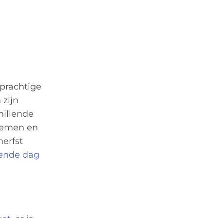
 prachtige
 zijn
hillende
oemen en
herfst
ende dag