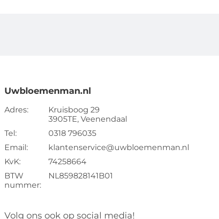
Uwbloemenman.nl
Adres:
Kruisboog 29
3905TE, Veenendaal
Tel:
0318 796035
Email:
klantenservice@uwbloemenman.nl
KvK:
74258664
BTW
NL859828141B01
nummer:
Volg ons ook op social media!