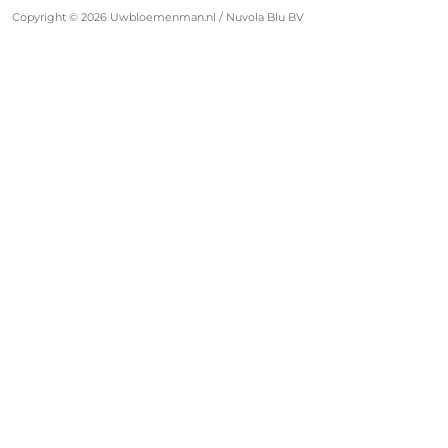
Over Ons
Copyright © 2026 Uwbloemenman.nl / Nuvola Blu BV
KvK:
74258664
Contact
BTW
NL859828141B01
nummer: