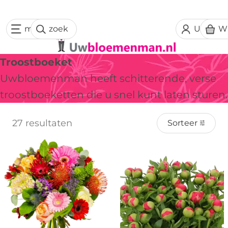
menu
zoek
Uw acc
W
Troostboeket
Uwbloemenman heeft schitterende, verse
troostboeketten die u snel kunt laten sturen.
27 resultaten
Sorteer
Uitverkocht